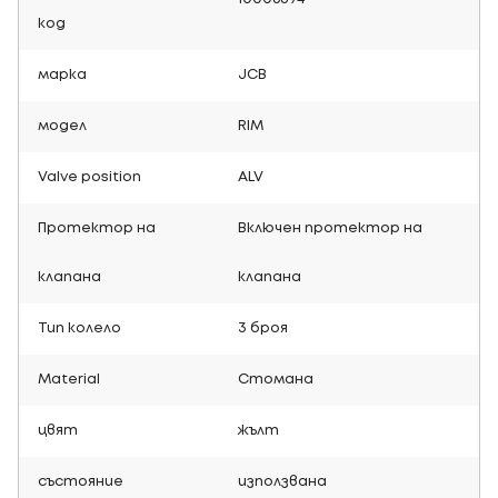
код
марка
JCB
модел
RIM
Valve position
ALV
Протектор на
Включен протектор на
клапана
клапана
Тип колело
3 броя
Material
Стомана
цвят
жълт
състояние
използвана