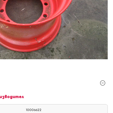
изводител
10006622