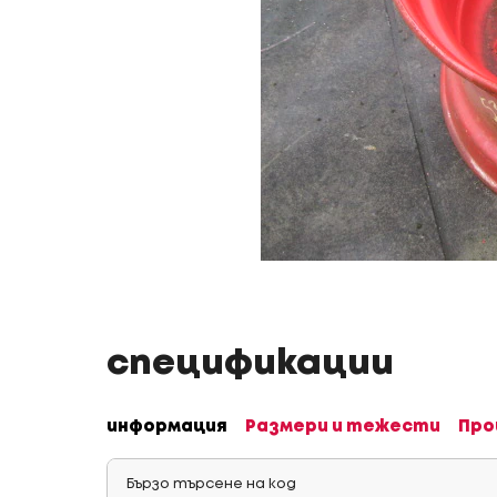
спецификации
информация
Размери и тежести
Про
Бързо търсене на код