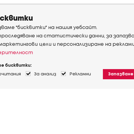
исквитки
ваме "бисквитки" на нашия уебсайт.
 проследяване на статистически данни, за запаз
 маркетингови цели и персонализиране на реклам
верителност
е бисквитки:
очитания
За анализ
Рекламни
Запазване