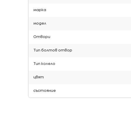
марка
модел
Отвори
Тип болтов отвор
Тип колело
цвят
състояние