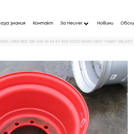
База знания
Контакт
За Heuver
Новини
Обслу
WHEEL USED RED 281-335-10 A3 ET-100 V5313 DEMO VAST 1 KANT GELAST