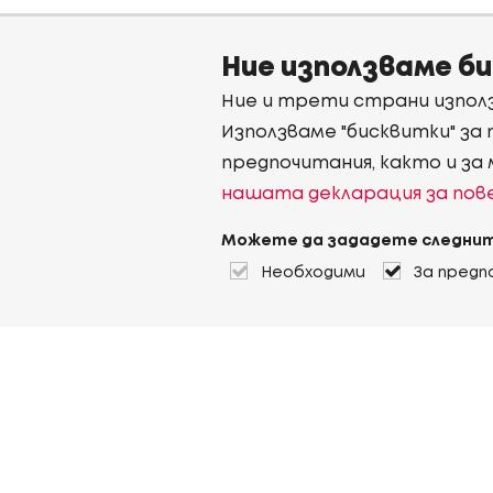
Ние използваме б
Ние и трети страни използ
Използваме "бисквитки" за
предпочитания, както и за
нашата декларация за по
Можете да зададете следнит
Необходими
За предп