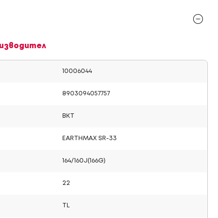
изводител
10006044
8903094057757
BKT
EARTHMAX SR-33
164/160J(166G)
22
TL