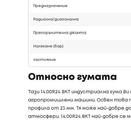
Предназначение
Радиална/диагонална
Препоръчителна джанта
Налягане (бар)
състояние
Относно гумата
Тази 14.00R24 BKT индустриална гума Ви
агропромишлени машини. Освен това т
профила от 23 мм. Тя може най-добре д
атмосфери. 14.00R24 BKT най-добре се 