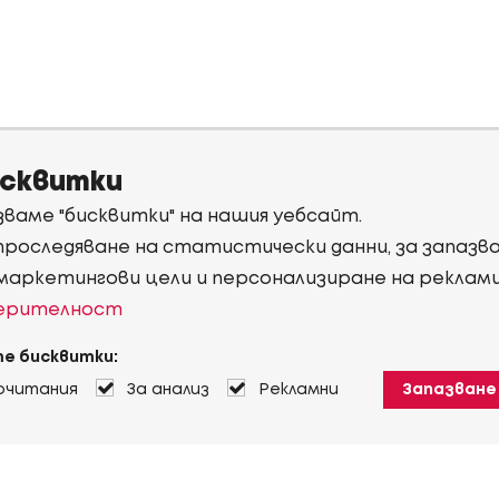
исквитки
ваме "бисквитки" на нашия уебсайт.
 проследяване на статистически данни, за запаз
 маркетингови цели и персонализиране на реклам
верителност
е бисквитки:
очитания
За анализ
Рекламни
Запазване