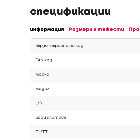
спецификации
информация
Размери и тежести
Про
Бързо търсене на код
EAN код
марка
модел
L/S
Брой платове
TL/TT