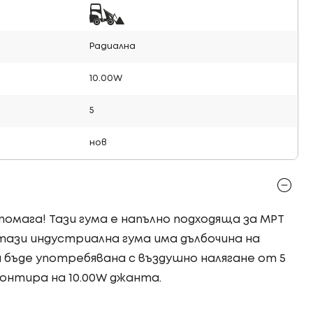
Радиална
10.00W
5
нов
 помага! Тази гума е напълно подходяща за MPT
ази индустриална гума има дълбочина на
а бъде употребявана с въздушно налягане от 5
монтира на 10.00W джанта.