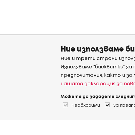
Ние използваме б
Ние и трети страни използ
Използваме "бисквитки" за
предпочитания, както и за
нашата декларация за по
Можете да зададете следнит
Необходими
За предп