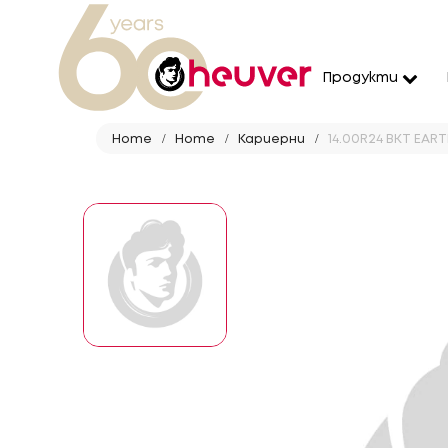
Продукти
Home
Home
Кариерни
14.00R24 BKT EART