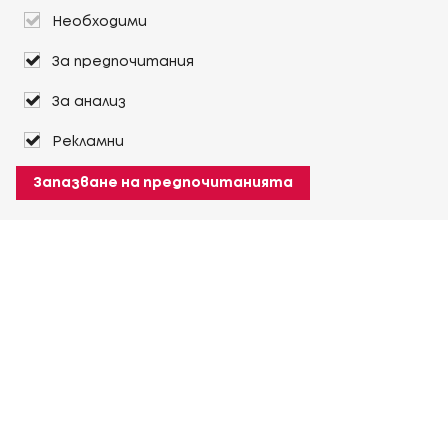
Необходими
За предпочитания
За анализ
Рекламни
Запазване на предпочитанията
За Heuver
Условия на доставка
Условия на транспорт
Още За Heuver
Моят Heuver