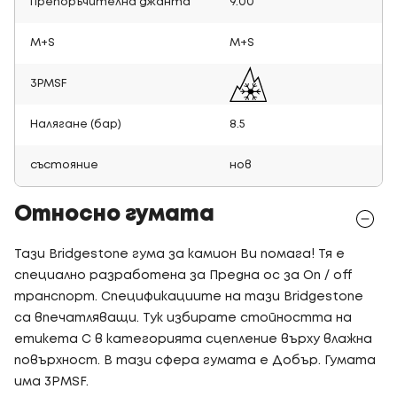
Препоръчителна джанта
9.00
M+S
M+S
3PMSF
Налягане (бар)
8.5
състояние
нов
Относно гумата
Тази Bridgestone гума за камион Ви помага! Тя е
специално разработена за Предна ос за On / off
транспорт. Спецификациите на тази Bridgestone
са впечатляващи. Тук избирате стойността на
етикета C в категорията сцепление върху влажна
повърхност. В тази сфера гумата е Добър. Гумата
има 3PMSF.