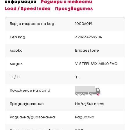
информация
Размери и тежести
Load / Speed Index
Производител
Бързо търсене на код
10006019
EAN код
3286342592114
марка
Bridgestone
модел
V-STEEL MIX M840 EVO
TL/TT
TL
Положение на оста
Предназначение
На/извън пътя
Радиална/диагонална
Радиална