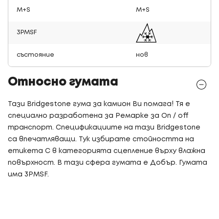
M+S
M+S
3PMSF
състояние
нов
Относно гумата
Тази Bridgestone гума за камион Ви помага! Тя е
специално разработена за Ремарке за On / off
транспорт. Спецификациите на тази Bridgestone
са впечатляващи. Тук избирате стойността на
етикета C в категорията сцепление върху влажна
повърхност. В тази сфера гумата е Добър. Гумата
има 3PMSF.