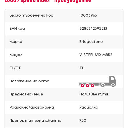
Load / Speed Index
Производител
Бързо търсене на код
10003965
EAN код
3286342592213
марка
Bridgestone
модел
V-STEEL MIX M852
TL/TT
TL
Положение на оста
Предназначение
На/извън пътя
Радиална/диагонална
Радиална
Препоръчителна джанта
7.50