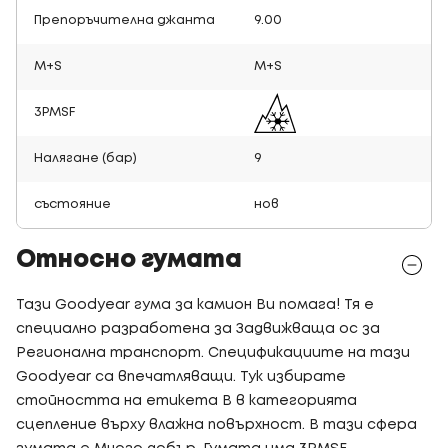
Препоръчителна джанта
9.00
M+S
M+S
3PMSF
Налягане (бар)
9
състояние
нов
Относно гумата
Тази Goodyear гума за камион Ви помага! Тя е
специално разработена за Задвижваща ос за
Регионална транспорт. Спецификациите на тази
Goodyear са впечатляващи. Тук избирате
стойността на етикета B в категорията
сцепление върху влажна повърхност. В тази сфера