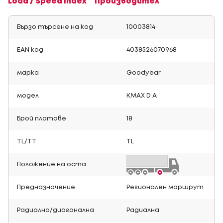
Load / Speed Index
Производител
Бързо търсене на код
10003814
EAN код
4038526070968
марка
Goodyear
модел
KMAX D A
Брой платове
18
TL/TT
TL
Положение на оста
Предназначение
Регионален маршрут
Радиална/диагонална
Радиална