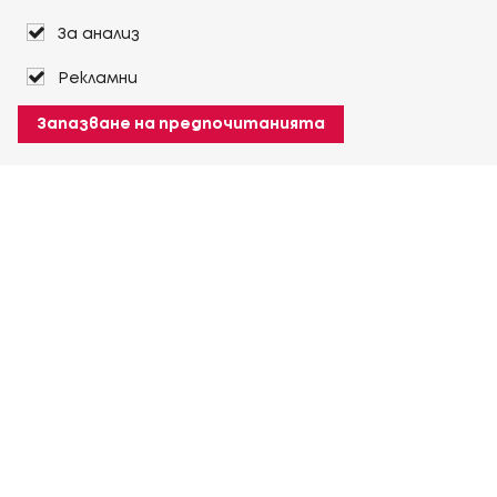
За анализ
Рекламни
Запазване на предпочитанията
За Heuver
Условия на доставка
Условия на транспорт
Още За Heuver
Моят Heuver
ЛОГИН
Регистрация