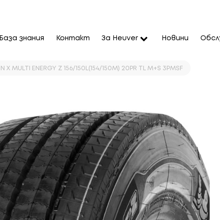
База знания
Контакт
За Heuver
Новини
Обсл
N X MULTI ENERGY Z 156/150L(154/150M) 20PR TL M+S 3PMSF