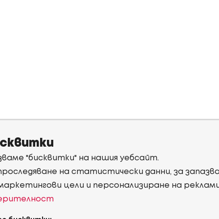
исквитки
ваме "бисквитки" на нашия уебсайт.
 проследяване на статистически данни, за запаз
 маркетингови цели и персонализиране на реклам
верителност