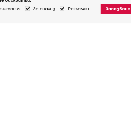
е бисквитки:
очитания
За анализ
Рекламни
Запазване