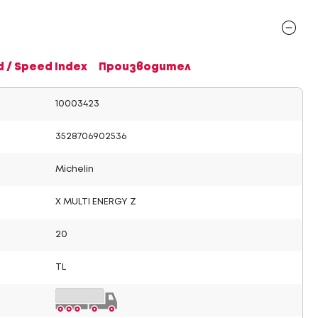
d / Speed Index
Производител
10003423
3528706902536
Michelin
X MULTI ENERGY Z
20
TL