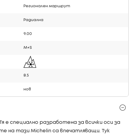
Регионален маршрут
Радиална
9.00
M+S
8.5
нов
! Тя е специално разработена за всички оси за
 на тази Michelin са впечатляващи. Тук