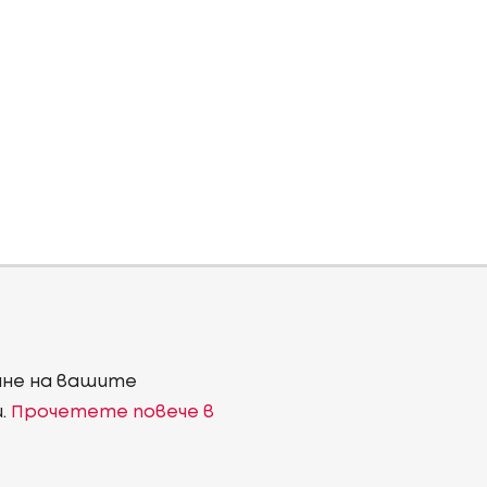
ване на вашите
и.
Прочетете повече в