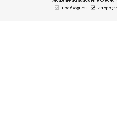
Можете да зададете следнит
Необходими
За предп
За Heuver
Условия на доставка
Условия на транспорт
Още За Heuver
Моят Heuver