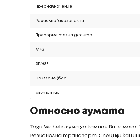
Предназначение
Радиална/диагонална
Препоръчителна джанта
M+S
3PMSF
Налягане (бар)
състояние
Относно гумата
Тази Michelin гума за камион Ви помага
Регионална транспорт. Спецификациите