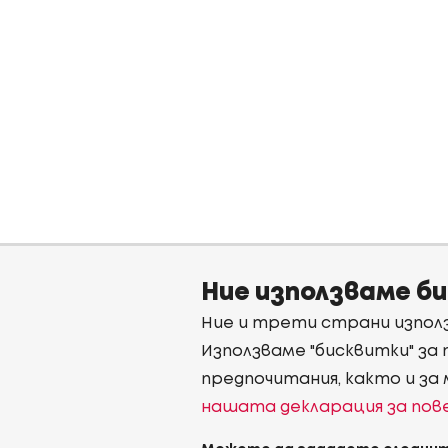
Ние използваме б
Ние и трети страни използ
Използваме "бисквитки" за
предпочитания, както и за
нашата декларация за по