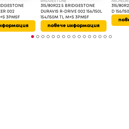
BRIDGESTONE
MICHELIN
BRIDGESTONE
315/80R22.5 BRIDGESTONE
315/80R2
EER 002
DURAVIS R-DRIVE 002 156/150L
D 156/1
M+S 3PMSF
154/150M TL M+S 3PMSF
пов
информация
повече информация