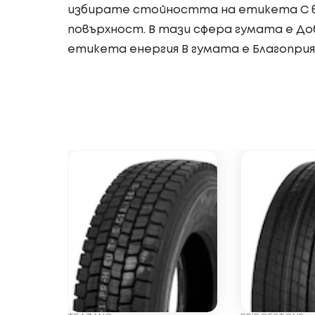
избирате стойността на етикета C в
повърхност. В тази сфера гумата е Доб
етикета енергия B гумата е Благоприят