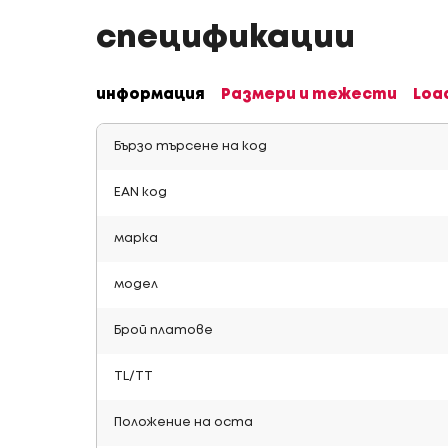
спецификации
информация
Размери и тежести
Loa
Бързо търсене на код
EAN код
марка
модел
Брой платове
TL/TT
Положение на оста