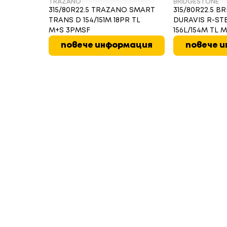
TRAZANO
BRIDGESTONE
315/80R22.5 TRAZANO SMART
315/80R22.5 
TRANS D 154/151M 18PR TL
DURAVIS R-ST
M+S 3PMSF
156L/154M TL 
повече информация
повече 