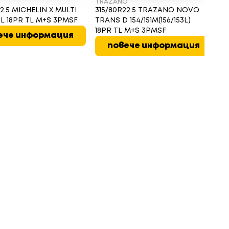
TRAZANO
H
2.5 MICHELIN X MULTI
315/80R22.5 TRAZANO NOVO
3
50L 18PR TL M+S 3PMSF
TRANS D 154/151M(156/153L)
FL
18PR TL M+S 3PMSF
3
ече информация
повече информация