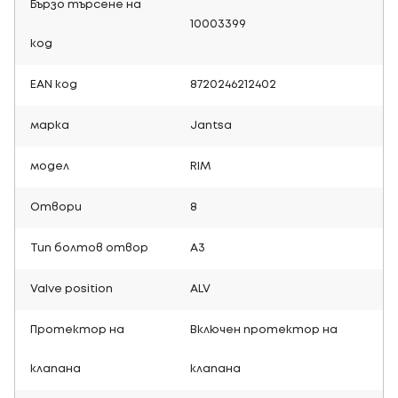
Бързо търсене на
10003399
код
EAN код
8720246212402
марка
Jantsa
модел
RIM
Отвори
8
Тип болтов отвор
A3
Valve position
ALV
Протектор на
Включен протектор на
клапана
клапана