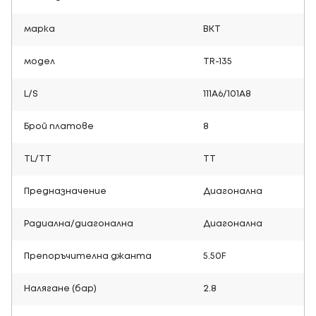
марка
BKT
модел
TR-135
L/S
111A6/101A8
Брой платове
8
TL/TT
TT
Предназначение
Диагонална
Радиална/диагонална
Диагонална
Препоръчителна джанта
5.50F
Налягане (бар)
2.8