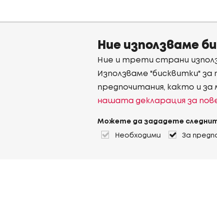
Ние използваме б
Ние и трети страни използ
Използваме "бисквитки" за
предпочитания, както и за
нашата декларация за по
Можете да зададете следнит
Необходими
За предп