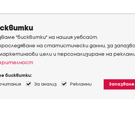
исквитки
ваме "бисквитки" на нашия уебсайт.
 проследяване на статистически данни, за запаз
 маркетингови цели и персонализиране на реклам
верителност
е бисквитки:
очитания
За анализ
Рекламни
Запазване