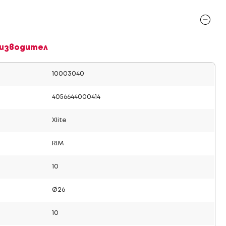
изводител
10003040
4056644000414
Xlite
RIM
10
Ø26
10