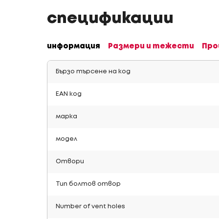
спецификации
информация
Размери и тежести
Про
Бързо търсене на код
EAN код
марка
модел
Отвори
Тип болтов отвор
Number of vent holes