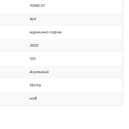
70MS 07
ALV
единично парче
3550
120
Алуминий
Xbrite
нов