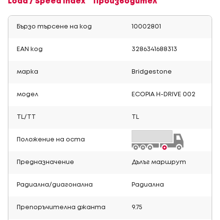
Load / Speed Index
Производител
Бързо търсене на код
10002801
EAN код
3286341688313
марка
Bridgestone
модел
ECOPIA H-DRIVE 002
TL/TT
TL
Положение на оста
Предназначение
Дълъг маршрут
Радиална/диагонална
Радиална
Препоръчителна джанта
9.75