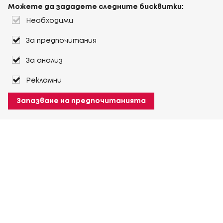
Можете да зададете следните бисквитки:
Необходими
За предпочитания
За анализ
Рекламни
Запазване на предпочитанията
За Heuver
Условия на доставка
Условия на транспорт
Още За Heuver
Моят Heuver