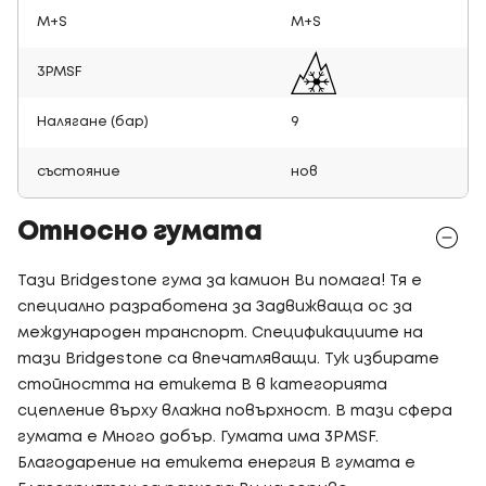
M+S
M+S
3PMSF
Налягане (бар)
9
състояние
нов
Относно гумата
Тази Bridgestone гума за камион Ви помага! Тя е
специално разработена за Задвижваща ос за
международен транспорт. Спецификациите на
тази Bridgestone са впечатляващи. Тук избирате
стойността на етикета B в категорията
сцепление върху влажна повърхност. В тази сфера
гумата е Много добър. Гумата има 3PMSF.
Благодарение на етикета енергия B гумата е