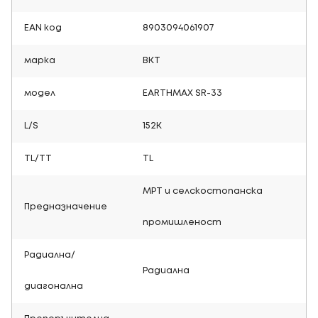
EAN код
8903094061907
марка
BKT
модел
EARTHMAX SR-33
L/S
152K
TL/TT
TL
МРТ и селскостопанска
Предназначение
промишленост
Радиална/
Радиална
диагонална