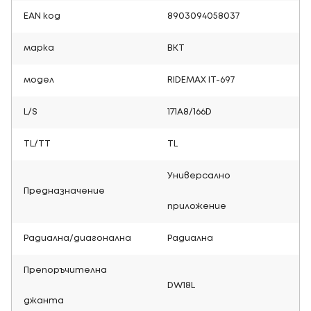
EAN код
8903094058037
марка
BKT
модел
RIDEMAX IT-697
L/S
171A8/166D
TL/TT
TL
Универсално
Предназначение
приложение
Радиална/диагонална
Радиална
Препоръчителна
DW18L
джанта