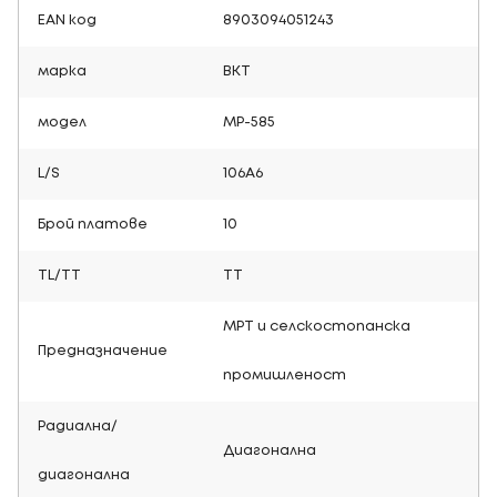
EAN код
8903094051243
марка
BKT
модел
MP-585
L/S
106A6
Брой платове
10
TL/TT
TT
МРТ и селскостопанска
Предназначение
промишленост
Радиална/
Диагонална
диагонална