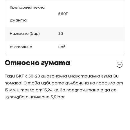
Препоръчителна
5.50F
джанта
Налягане (бар)
5.5
състояние
нов
Относно гумата
Тази BKT 6.50-20 диагонална индустриална гума Ви
помага! С това избирате дълбочина на профила от
15 мм и тегло от 15,94 кг. За предпочитане е да се
използва с налягане 5,5 bar.