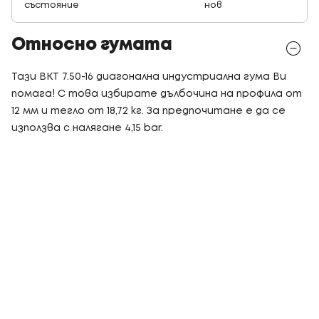
състояние
нов
Относно гумата
Тази BKT 7.50-16 диагонална индустриална гума Ви
помага! С това избирате дълбочина на профила от
12 мм и тегло от 18,72 кг. За предпочитане е да се
използва с налягане 4,15 bar.