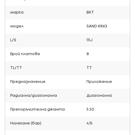
марка
BKT
модел
SAND KING
L/S
111J
Брой платове
8
TL/TT
TT
Предназначение
Приложение
Радиална/диагонална
Диагонална
Препоръчителна джанта
5.50
Налягане (бар)
4.15