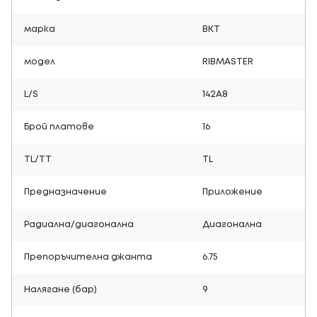
марка
BKT
модел
RIBMASTER
L/S
142A8
Брой платове
16
TL/TT
TL
Предназначение
Приложение
Радиална/диагонална
Диагонална
Препоръчителна джанта
6.75
Налягане (бар)
9