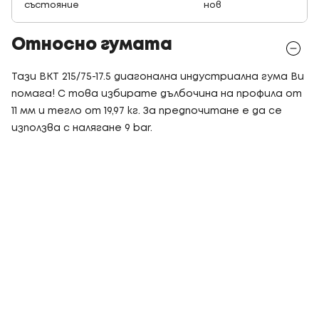
състояние
нов
Относно гумата
Тази BKT 215/75-17.5 диагонална индустриална гума Ви
помага! С това избирате дълбочина на профила от
11 мм и тегло от 19,97 кг. За предпочитане е да се
използва с налягане 9 bar.