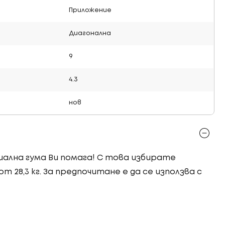
Приложение
Диагонална
9
4.3
нов
триална гума Ви помага! С това избирате
т 28,3 кг. За предпочитане е да се използва с