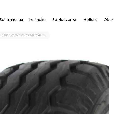
База знания
Контакт
За Heuver
Новини
Обсл
5.3 BKT AW-702 142A8 14PR TL