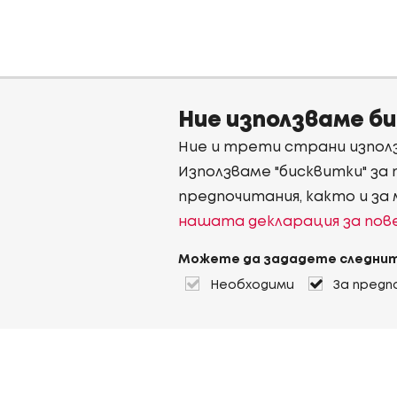
Ние използваме б
Ние и трети страни използ
Използваме "бисквитки" за
предпочитания, както и за
нашата декларация за по
Можете да зададете следнит
Необходими
За предп