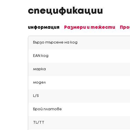
спецификации
информация
Размери и тежести
Про
Бързо търсене на код
EAN код
марка
модел
L/S
Брой платове
TL/TT