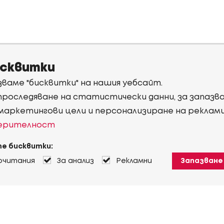
исквитки
ваме "бисквитки" на нашия уебсайт.
 проследяване на статистически данни, за запаз
 маркетингови цели и персонализиране на реклам
верителност
е бисквитки:
очитания
За анализ
Рекламни
Запазване