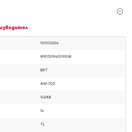
изводител
10002604
8903094009558
BKT
AW-702
142A8
14
TL