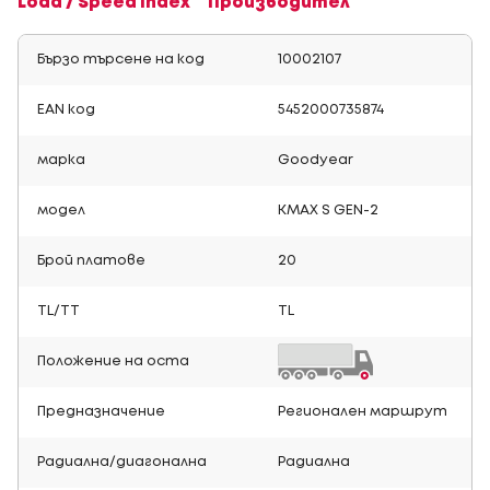
Load / Speed Index
Производител
Бързо търсене на код
10002107
EAN код
5452000735874
марка
Goodyear
модел
KMAX S GEN-2
Брой платове
20
TL/TT
TL
Положение на оста
Предназначение
Регионален маршрут
Радиална/диагонална
Радиална