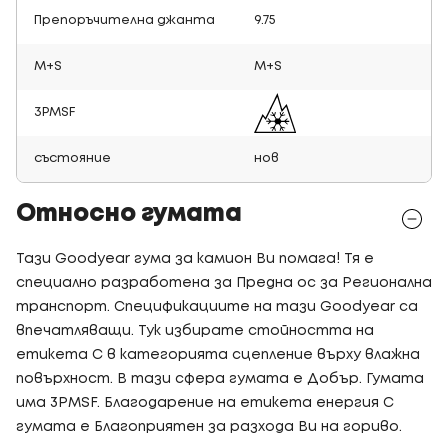
Препоръчителна джанта
9.75
M+S
M+S
3PMSF
състояние
нов
Относно гумата
Тази Goodyear гума за камион Ви помага! Тя е
специално разработена за Предна ос за Регионална
транспорт. Спецификациите на тази Goodyear са
впечатляващи. Тук избирате стойността на
етикета C в категорията сцепление върху влажна
повърхност. В тази сфера гумата е Добър. Гумата
има 3PMSF. Благодарение на етикета енергия C
гумата е Благоприятен за разхода Ви на гориво.