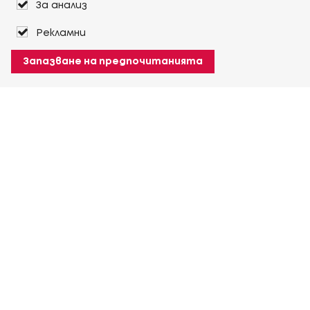
За анализ
Рекламни
Запазване на предпочитанията
За Heuver
Условия на доставка
Условия на транспорт
Още За Heuver
Моят Heuver
ЛОГИН
Регистрация
Още Моят Heuver