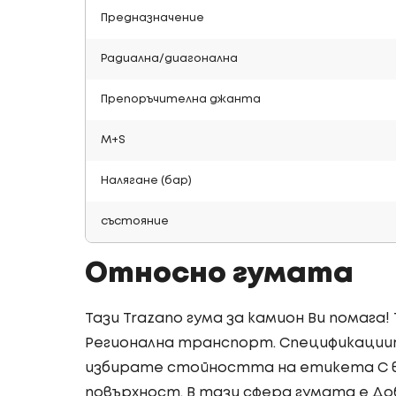
Предназначение
Радиална/диагонална
Препоръчителна джанта
M+S
Налягане (бар)
състояние
Относно гумата
Тази Trazano гума за камион Ви помага
Регионална транспорт. Спецификациит
избирате стойността на етикета C в
повърхност. В тази сфера гумата е До