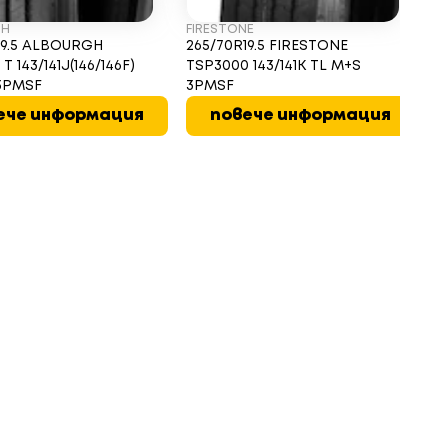
GH
FIRESTONE
19.5 ALBOURGH
265/70R19.5 FIRESTONE
 143/141J(146/146F)
TSP3000 143/141K TL M+S
3PMSF
3PMSF
ече информация
повече информация