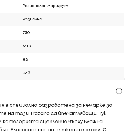
Регионален маршрут
Радиална
7.50
M+S
8.5
нов
! Тя е специално разработена за Ремарке за
е на тази Trazano са впечатляващи. Тук
 категорията сцепление върху влажна
бър. Благодарение на етикета енергия C