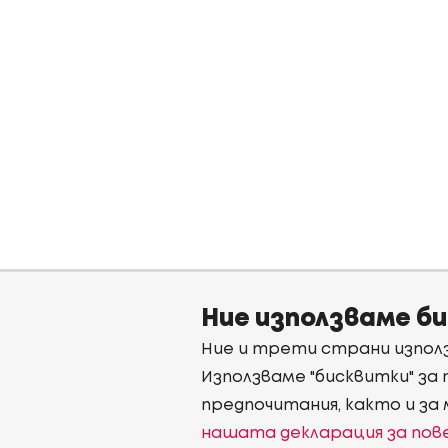
Ние използваме б
Ние и трети страни използ
Използваме "бисквитки" за
предпочитания, както и за
нашата декларация за по