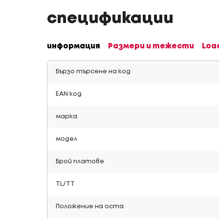
спецификации
информация
Размери и тежести
Loa
Бързо търсене на код
EAN код
марка
модел
Брой платове
TL/TT
Положение на оста