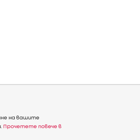
ване на вашите
и.
Прочетете повече в