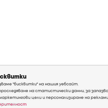
исквитки
ваме "бисквитки" на нашия уебсайт.
 проследяване на статистически данни, за запаз
 маркетингови цели и персонализиране на реклам
верителност