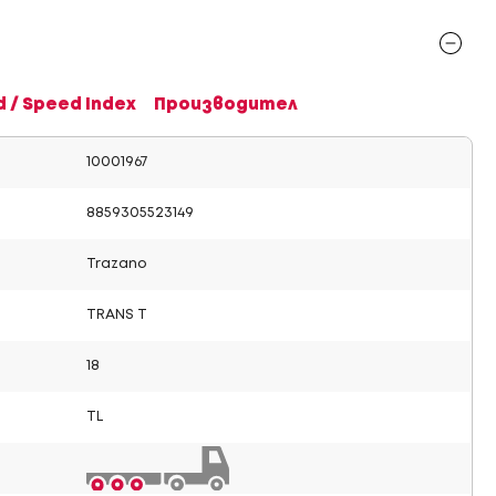
d / Speed Index
Производител
10001967
8859305523149
Trazano
TRANS T
18
TL