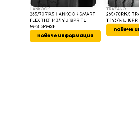
HANKOOK
TRAZANO
265/70R19.5 HANKOOK SMART
265/70R19.5 
FLEX TH31 143/141J 18PR TL
T 143/141J 18P
M+S 3PMSF
повече 
повече информация