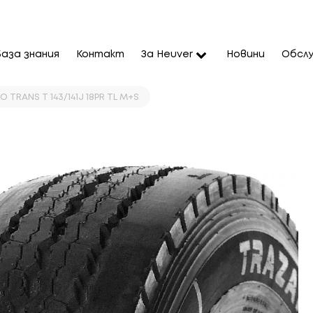
База знания
Контакт
За Heuver
Новини
Обслу
 TRANS T 143/141J 18PR TL M+S