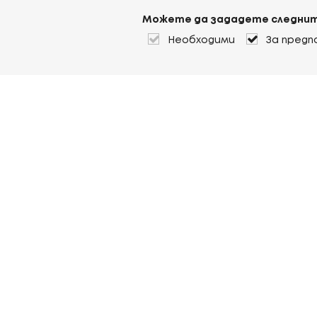
Можете да зададете следнит
Необходими
За предп
За Heuver
Условия на доставка
Условия на транспорт
Още За Heuver