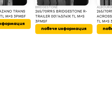
BRIDGESTONE
ALBOUR
TRAZANO TRANS
265/70R19.5 BRIDGESTONE R-
265/70R
R TL M+S 3PMSF
TRAILER 001 143/141K TL M+S
ACROSS T
3PMSF
TL M+S 
информация
повече информация
пов