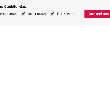
е бисквитки:
очитания
За анализ
Рекламни
Запазване