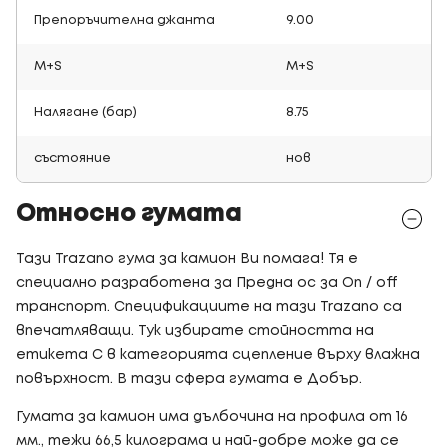
Препоръчителна джанта
9.00
M+S
M+S
Налягане (бар)
8.75
състояние
нов
Относно гумата
Тази Trazano гума за камион Ви помага! Тя е
специално разработена за Предна ос за On / off
транспорт. Спецификациите на тази Trazano са
впечатляващи. Тук избирате стойността на
етикета C в категорията сцепление върху влажна
повърхност. В тази сфера гумата е Добър.
Гумата за камион има дълбочина на профила от 16
мм., тежи 66,5 килограма и най-добре може да се