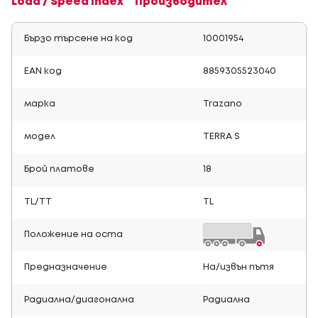
Load / Speed Index
Производител
Бързо търсене на код
10001954
EAN код
8859305523040
марка
Trazano
модел
TERRA S
Брой платове
18
TL/TT
TL
Положение на оста
Предназначение
На/извън пътя
Радиална/диагонална
Радиална