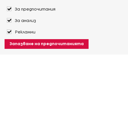
За предпочитания
За анализ
Рекламни
Запазване на предпочитанията
За Heuver
Условия на доставка
Условия на транспорт
Още За Heuver
Моят Heuver
ЛОГИН