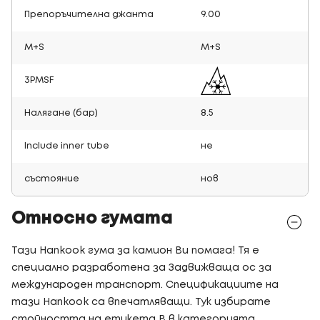
Препоръчителна джанта
9.00
M+S
M+S
3PMSF
Налягане (бар)
8.5
Include inner tube
не
състояние
нов
Относно гумата
Тази Hankook гума за камион Ви помага! Тя е
специално разработена за Задвижваща ос за
международен транспорт. Спецификациите на
тази Hankook са впечатляващи. Тук избирате
стойността на етикета B в категорията