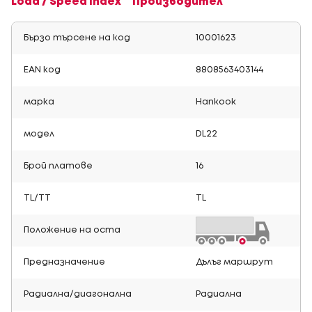
Load / Speed Index
Производител
Бързо търсене на код
10001623
EAN код
8808563403144
марка
Hankook
модел
DL22
Брой платове
16
TL/TT
TL
Положение на оста
Предназначение
Дълъг маршрут
Радиална/диагонална
Радиална