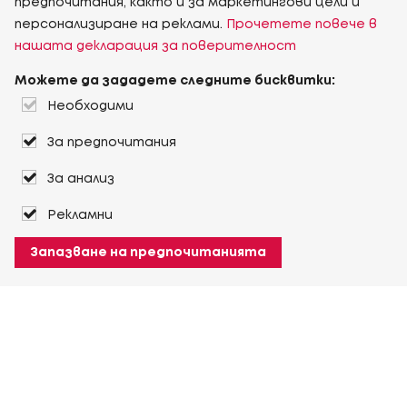
предпочитания, както и за маркетингови цели и
персонализиране на реклами.
Прочетете повече в
нашата декларация за поверителност
Можете да зададете следните бисквитки:
Необходими
За предпочитания
За анализ
Рекламни
Запазване на предпочитанията
За Heuver
Условия на доставка
Условия на транспорт
Още За Heuver