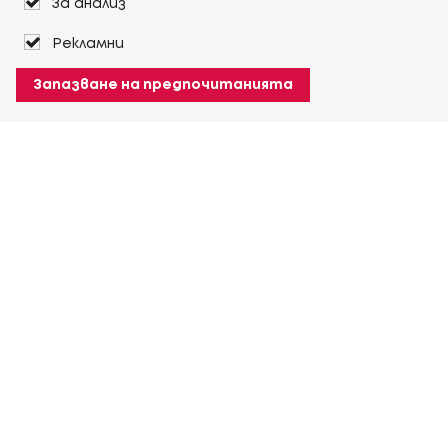
За анализ
Рекламни
Запазване на предпочитанията
За Heuver
Условия на доставка
Условия на транспорт
Още За Heuver