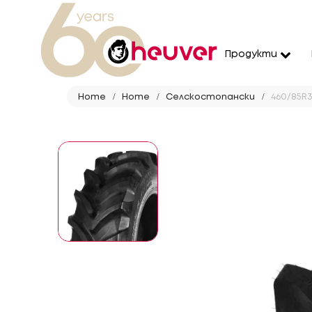
Продукти
Home
Home
Селскостопански
460/85R30