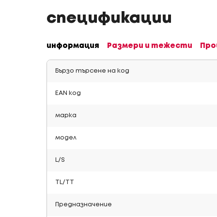
спецификации
информация
Размери и тежести
Про
Бързо търсене на код
EAN код
марка
модел
L/S
TL/TT
Предназначение