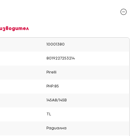
изводител
10001380
8019227253214
Pirelli
PHP:85
145A8/145B
TL
Радиална