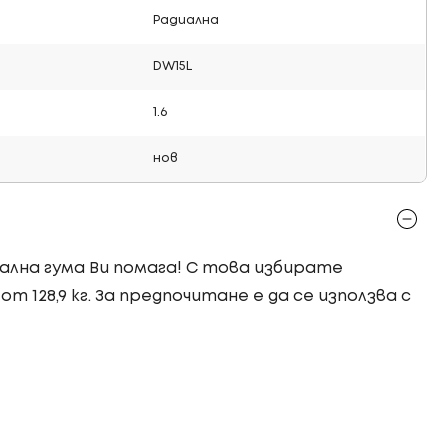
Радиална
DW15L
1.6
нов
риална гума Ви помага! С това избирате
т 128,9 кг. За предпочитане е да се използва с