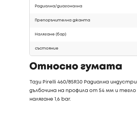
Радиална/диагонална
Препоръчителна джанта
Налягане (бар)
състояние
Относно гумата
Тази Pirelli 460/85R30 Радиална индуст
дълбочина на профила от 54 мм и тегло о
налягане 1,6 bar.