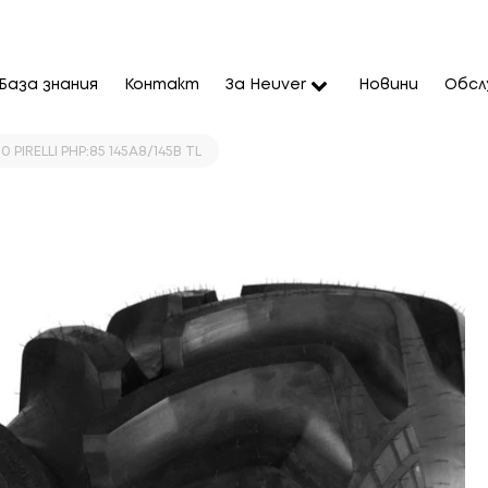
База знания
Контакт
За Heuver
Новини
Обсл
 PIRELLI PHP:85 145A8/145B TL