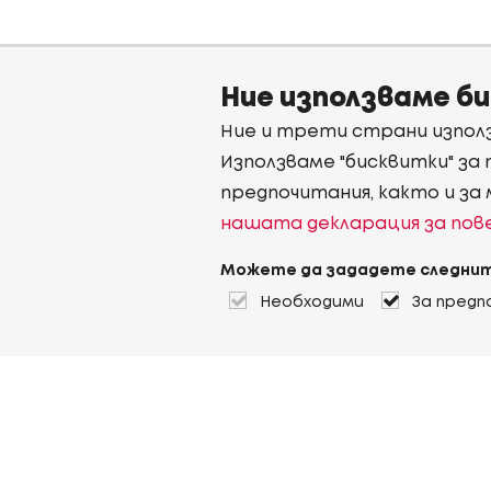
Ние използваме б
Ние и трети страни използ
Използваме "бисквитки" за
предпочитания, както и за
нашата декларация за по
Можете да зададете следнит
Необходими
За предп