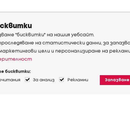
исквитки
ваме "бисквитки" на нашия уебсайт.
 проследяване на статистически данни, за запаз
 маркетингови цели и персонализиране на реклам
верителност
е бисквитки:
очитания
За анализ
Рекламни
Запазване