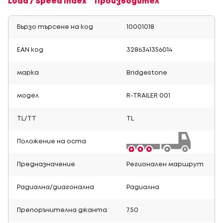
Load / Speed Index
Производител
Бързо търсене на код
10001018
EAN код
3286341356014
марка
Bridgestone
модел
R-TRAILER 001
TL/TT
TL
Положение на оста
Предназначение
Регионален маршрут
Радиална/диагонална
Радиална
Препоръчителна джанта
7.50