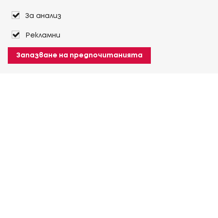
За анализ
Рекламни
Запазване на предпочитанията
За Heuver
Условия на доставка
Условия на транспорт
Още За Heuver
Моят Heuver
ЛОГИН
Регистрация