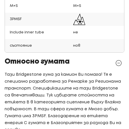
M+S
M+S
3PMSF
Include inner tube
не
състояние
нов
Относно гумата
Тази Bridgestone гума за камион Ви помага! Тя е
специално разработена за Ремарке за Регионална
транспорт. Спецификациите на тази Bridgestone
са впечатляващи. Тук избирате стойността на
етикета B в категорията сцепление върху влажна
повърхност. В тази сфера гумата е Много добър.
Гумата има 3PMSF. Благодарение на етикета
енергия C гумата е Благоприятен за разхода Ви на