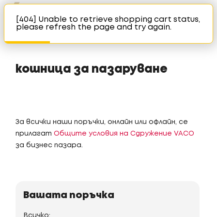
[404] Unable to retrieve shopping cart status,
please refresh the page and try again.
кошница за пазаруване
И
2.
За всички наши поръчки, онлайн или офлайн, се
прилагат
Общите условия на Сдружение VACO
за бизнес пазара.
3.
Ваш
Вашата поръчка
Всичко: