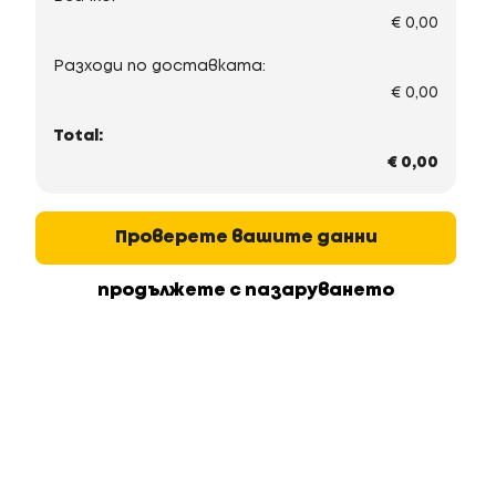
€
0,00
пор
Разходи по доставката:
€
0,00
Total:
€
0,00
4.
Проверете вашите данни
продължете с пазаруването
В
В
Р