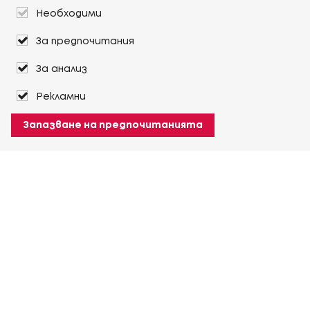
Необходими
За предпочитания
За анализ
Рекламни
Запазване на предпочитанията
За Heuver
Условия на доставка