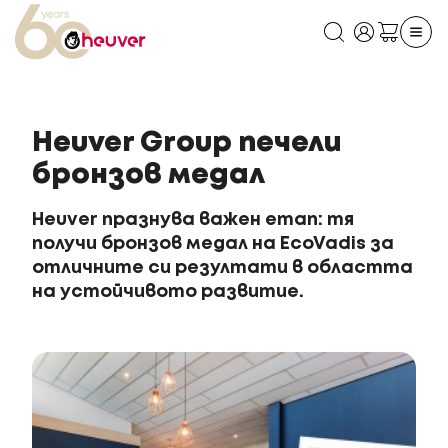
Heuver Group печели
бронзов медал
Heuver празнува важен етап: тя
получи бронзов медал на EcoVadis за
отличните си резултати в областта
на устойчивото развитие.