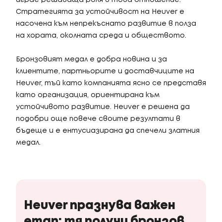
играе решаваща роля в това отношение.
Стратегията за устойчивост на Heuver е
насочена към непрекъснато развитие в полза
на хората, околната среда и обществото.
Бронзовият медал е добра новина и за
клиентите, партньорите и доставчиците на
Heuver, тъй като компанията ясно се представя
като организация, ориентирана към
устойчивото развитие. Heuver е решена да
подобри още повече своите резултати в
бъдеще и е ентусиазирана да спечели златния
медал.
Heuver празнува важен
етап: тя получи бронзов