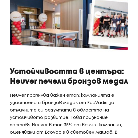
Устойчивостта в центъра:
Heuver печели бронзов медал
Heuver празнува важен етап: компанията е
удостоена с бронзов медал от EcoVadis за
отличните си резултати в областта на
устойчивото развитие. Това признание
поставя Heuver в топ 35% от всички компании,
оценявани от EcoVadis в световен мащаб. В