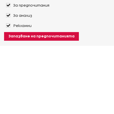
За предпочитания
За анализ
Рекламни
Запазване на предпочитанията
За Heuver
Условия на доставка
Условия на транспорт
Още За Heuver