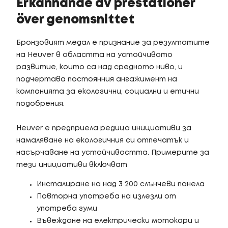
Erkännande av prestationer
över genomsnittet
Бронзовият медал е признание за резултатите
на Heuver в областта на устойчивото
развитие, които са над средното ниво, и
подчертава постоянния ангажимент на
компанията за екологични, социални и етични
подобрения.
Heuver е предприела редица инициативи за
намаляване на екологичния си отпечатък и
насърчаване на устойчивостта. Примерите за
тези инициативи включват
Инсталиране на над 3 200 слънчеви панела
Повторна употреба на излезли от
употреба гуми
Въвеждане на електрически мотокари и