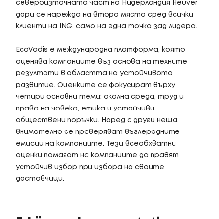
североизточната част на Нидерландия Heuver
дори се нарежда на второ място сред всички
клиенти на ING, само на една точка зад лидера.
EcoVadis е международна платформа, която
оценява компаниите въз основа на техните
резултати в областта на устойчивото
развитие. Оценките се фокусират върху
четири основни теми: околна среда, труд и
права на човека, етика и устойчиви
обществени поръчки. Наред с други неща,
внимателно се проверяват въглеродните
емисии на компаниите. Тези всеобхватни
оценки помагат на компаниите да правят
устойчив избор при избора на своите
доставчици.