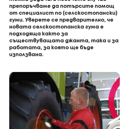
препоръчваме да потърсите помощ
от специалист по (селскостопански)
гуми. Уверете се предварително, че
новата селскостопанска гума е
подходяща както за
съществуващата джанта, така и за
работата, за която ще бъде
използвана.