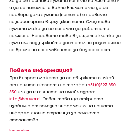
За да се постави гумата напълно на мястото ѝ
и да се напомпа, е важно внимателно да се
провери дали гумата (петите) е правилно
позиционирана върху джантата. След това
гумата може да се напомпа до работното
налягане. Направете това в защитна клетка за
гуми или поддържайте достатъчно разстояние
по време на напомпването за безопасност.
Повече информация?
При въпроси можете да се свържете с някой
от нашите експерти на телефон
+31 (0)523 850
850
или да ни пишете на имейл адрес:
info@heuver.nl
. Освен това ще откриете
изобилие от полезна информация на нашата
информационна страница за селското
стопанство.