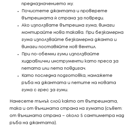
предназначението му.
Почистете джантата и проверете
вътрешната ѝ страна за повреди.
Ако използвате вътрешна гума, винаги
монтирайте нова такава. При безкамерна
гума използвайте безкамерна джанта и
винаги поставяйте нов вентил.
При по-обемни гуми използвайте
хидравлични инструменти като преса за
петата или пета повдигач.
Като последна подготовка, намажете
ръба на джантата и петите на новата
гума с грес за гуми.
Нанесете тънък слой както от вътрешната,
така и от външната страна на гумата (съвет:
от външната страна – около 5 сантиметра над
ръба на джантата).