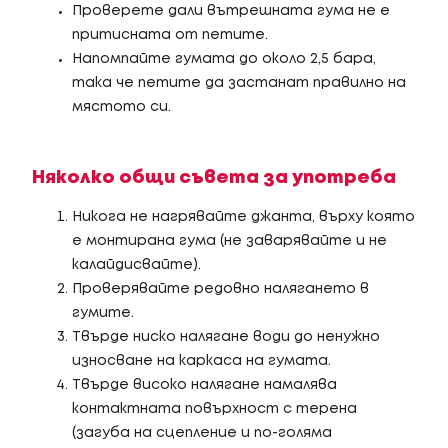
Проверете дали вътрешната гума не е
притисната от петите.
Напомпайте гумата до около 2,5 бара,
така че петите да застанат правилно на
мястото си.
Няколко общи съвета за употреба
Никога не нагрявайте джанта, върху която
е монтирана гума (не заварявайте и не
калайдисвайте).
Проверявайте редовно налягането в
гумите.
Твърде ниско налягане води до ненужно
износване на каркаса на гумата.
Твърде високо налягане намалява
контактната повърхност с терена
(загуба на сцепление и по-голяма