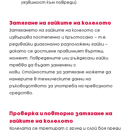
уязвимост към повреди).
Затягане на гайките на колелото
Затягането на гайките на колелото се
извършва постепенно и кръстосано – т.е.
редувайки диагонално разположени гайки –
докато се достигне правилният въртящ
момент. Повредените или ръждясали гайки
трябва да бъдат заменени с
нови. Стойностите за затягане можете да
намерите в техническите данни на
ръководството за употреба на превозното
средство.
Проверка и повторно затягане на
гайките на колелото
Колелата се третират с грунд и слой боя преди