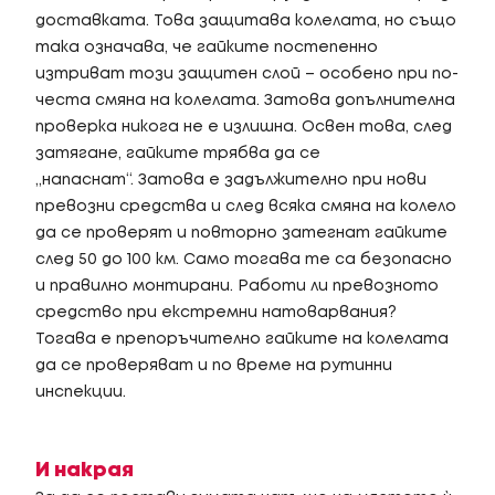
доставката. Това защитава колелата, но също
така означава, че гайките постепенно
изтриват този защитен слой – особено при по-
честа смяна на колелата. Затова допълнителна
проверка никога не е излишна. Освен това, след
затягане, гайките трябва да се
„напаснат“. Затова е задължително при нови
превозни средства и след всяка смяна на колело
да се проверят и повторно затегнат гайките
след 50 до 100 км. Само тогава те са безопасно
и правилно монтирани. Работи ли превозното
средство при екстремни натоварвания?
Тогава е препоръчително гайките на колелата
да се проверяват и по време на рутинни
инспекции.
И накрая