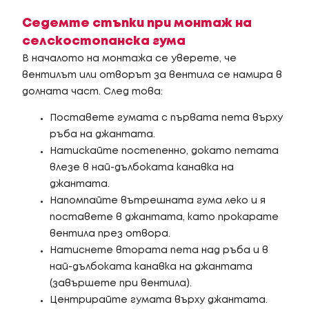
Седемте стъпки при монтаж на
селскостопанска гума
В началото на монтажа се уверете, че
вентилът или отворът за вентила се намира в
долната част. След това:
Поставете гумата с първата пета върху
ръба на джантата.
Натискайте постепенно, докато петата
влезе в най-дълбоката канавка на
джантата.
Напомпайте вътрешната гума леко и я
поставете в джантата, като прокарате
вентила през отвора.
Натиснете втората пета над ръба и в
най-дълбоката канавка на джантата
(завършете при вентила).
Центрирайте гумата върху джантата.