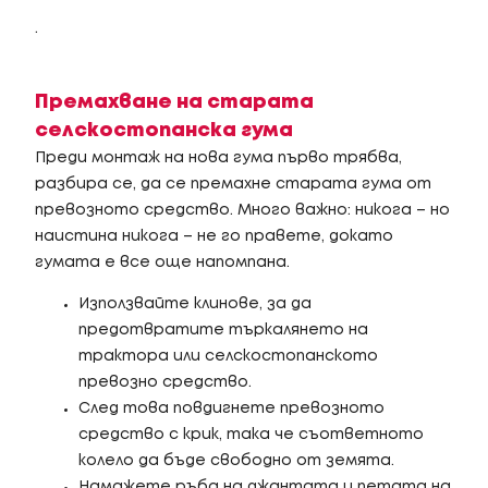
.
Премахване на старата
селскостопанска гума
Преди монтаж на нова гума първо трябва,
разбира се, да се премахне старата гума от
превозното средство. Много важно: никога – но
наистина никога – не го правете, докато
гумата е все още напомпана.
Използвайте клинове, за да
предотвратите търкалянето на
трактора или селскостопанското
превозно средство.
След това повдигнете превозното
средство с крик, така че съответното
колело да бъде свободно от земята.
Намажете ръба на джантата и петата на